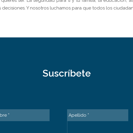
 quieres ser. La seguridad para ti y tu familia, la educación
s decisiones. Y nosotros luchamos para que todos los ciudadan
ταθέσεις στο
roobet casino
, προσφέροντας άμεσες πληρωμές για μ
Suscríbete
re *
Apellido *