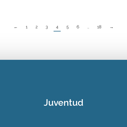
Leer artículo
←
1
2
3
4
5
6
…
18
→
Juventud