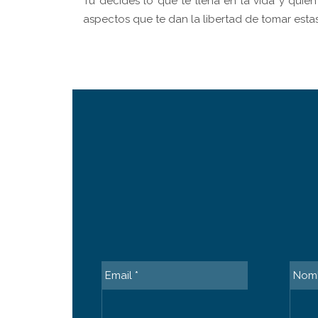
Tú decides lo que te llena en la vida y quién
aspectos que te dan la libertad de tomar esta
Απολαύστε την εύκολη εγγραφή και γρήγορες κα
του σπιτιού σας.
Email *
Nomb