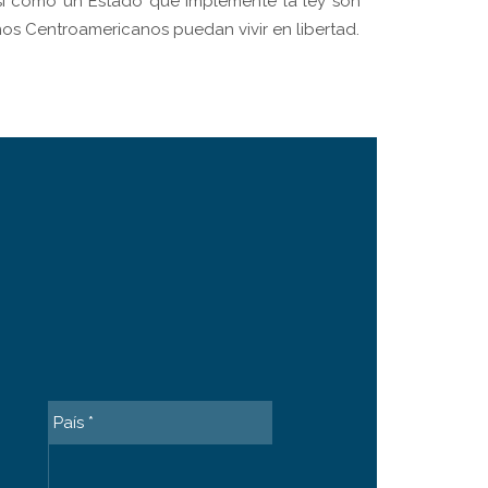
, así como un Estado que implemente la ley son
os Centroamericanos puedan vivir en libertad.
ία συναρπαστική εμπειρία τζόγου από την άνεση
País *