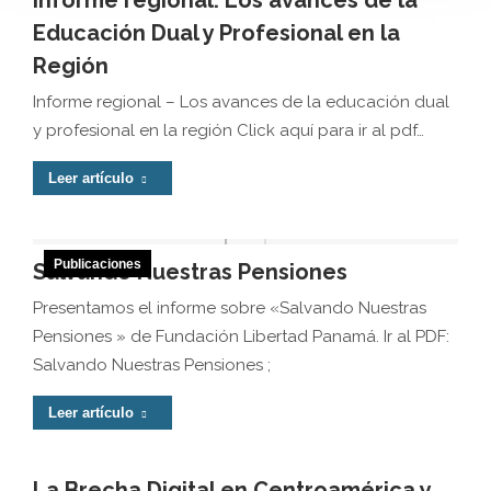
Informe regional: Los avances de la
Educación Dual y Profesional en la
Región
Informe regional – Los avances de la educación dual
y profesional en la región Click aquí para ir al pdf…
Leer artículo
Publicaciones
Salvando Nuestras Pensiones
Presentamos el informe sobre «Salvando Nuestras
Pensiones » de Fundación Libertad Panamá. Ir al PDF:
Salvando Nuestras Pensiones ;
Leer artículo
La Brecha Digital en Centroamérica y