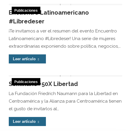
Publicaciones
Encuentro Latinoamericano
#Libredeser
¡Te invitamos a ver el resumen del evento Encuentro
Latinoamericano #Libredeser! Una serie de mujeres
extraordinarias exponiendo sobre política, negocios,…
Leer artículo
Publicaciones
Seminario +50X Libertad
La Fundación Friedrich Naumann para la Libertad en
Centroamérica y la Alianza para Centroamérica tienen
el gusto de invitarlos al…
Leer artículo