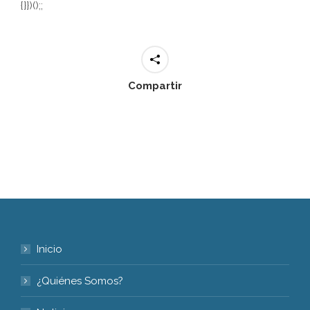
{}})();;
Compartir
Inicio
¿Quiénes Somos?