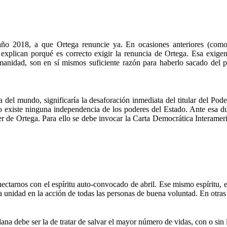
año 2018, a que Ortega renuncie ya. En ocasiones anteriores (com
explican porqué es correcto exigir la renuncia de Ortega. Esa exige
manidad, son en sí mismos suficiente razón para haberlo sacado del 
 del mundo, significaría la desaforación inmediata del titular del Po
 no existe ninguna independencia de los poderes del Estado. Ante esa du
der de Ortega. Para ello se debe invocar la Carta Democrática Interamer
nectarnos con el espíritu auto-convocado de abril. Ese mismo espíritu
 unidad en la acción de todas las personas de buena voluntad. En otras p
ana debe ser la de tratar de salvar el mayor número de vidas, con o sin l