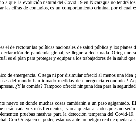
ndo a que la evolución natural del Covid-19 en Nicaragua no tendrá lo
 las cifras de contagios, es un comportamiento criminal por el cual es
 el de rectorar las políticas nacionales de salud pública y los planes d
declaración de pandemia global, se llegue a decir nada. Ortega no sól
ál es el plan para proteger y equipar a los trabajadores de la salud qu
 de emergencia. Ortega ni por disimular ofreció al menos una idea ge
s países del mundo han tomado medidas de emergencia económica! Aqu
empresas. ¿Y la comida? Tampoco ofreció ninguna idea para la seguridad
nte nuevo en donde muchas cosas cambiarán a un paso agigantado. E
serán cada vez más frecuentes, van a quedar aislados pues no serán ca
plementen pruebas masivas para la detección temprana del Covid-19, 
bal. Con Ortega en el poder, estamos ante un peligro real de quedar ais