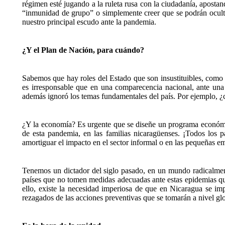
régimen esté jugando a la ruleta rusa con la ciudadanía, aposta
“inmunidad de grupo” o simplemente creer que se podrán ocultar
nuestro principal escudo ante la pandemia.
¿Y el Plan de Nación, para cuándo?
Sabemos que hay roles del Estado que son insustituibles, como es
es irresponsable que en una comparecencia nacional, ante una 
además ignoró los temas fundamentales del país. Por ejemplo, ¿cu
¿Y la economía? Es urgente que se diseñe un programa económico
de esta pandemia, en las familias nicaragüenses. ¡Todos lo
amortiguar el impacto en el sector informal o en las pequeñas 
Tenemos un dictador del siglo pasado, en un mundo radicalme
países que no tomen medidas adecuadas ante estas epidemias que 
ello, existe la necesidad imperiosa de que en Nicaragua se im
rezagados de las acciones preventivas que se tomarán a nivel glo