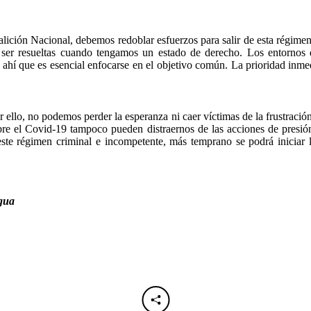
oalición Nacional, debemos redoblar esfuerzos para salir de esta régi
 ser resueltas cuando tengamos un estado de derecho. Los entornos d
ahí que es esencial enfocarse en el objetivo común. La prioridad inme
 ello, no podemos perder la esperanza ni caer víctimas de la frustració
bre el Covid-19 tampoco pueden distraernos de las acciones de presió
ste régimen criminal e incompetente, más temprano se podrá iniciar l
agua