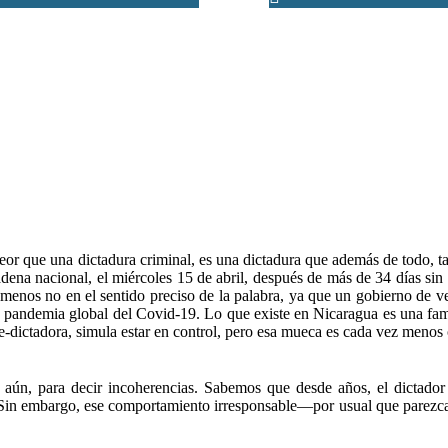
Maradiaga
7 de Mayo, 2019
eor que una dictadura criminal, es una dictadura que además de todo, 
dena nacional, el miércoles 15 de abril, después de más de 34 días si
menos no en el sentido preciso de la palabra, ya que un gobierno de ver
pandemia global del Covid-19. Lo que existe en Nicaragua es una fami
ce-dictadora, simula estar en control, pero esa mueca es cada vez menos 
r aún, para decir incoherencias. Sabemos que desde años, el dictador
 Sin embargo, ese comportamiento irresponsable—por usual que parezc