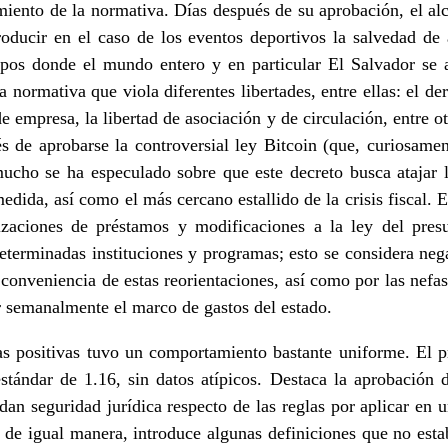
iento de la normativa. Días después de su aprobación, el al
roducir en el caso de los eventos deportivos la salvedad de 
pos donde el mundo entero y en particular El Salvador se 
normativa que viola diferentes libertades, entre ellas: el de
 de empresa, la libertad de asociación y de circulación, entre o
 de aprobarse la controversial ley Bitcoin (que, curiosamen
ucho se ha especulado sobre que este decreto busca atajar l
edida, así como el más cercano estallido de la crisis fiscal. 
izaciones de préstamos y modificaciones a la ley del pres
eterminadas instituciones y programas; esto se considera ne
 conveniencia de estas reorientaciones, así como por las nefas
r semanalmente el marco de gastos del estado.
s positivas tuvo un comportamiento bastante uniforme. El p
stándar de 1.16, sin datos atípicos. Destaca la aprobación 
dan seguridad jurídica respecto de las reglas por aplicar e
; de igual manera, introduce algunas definiciones que no esta