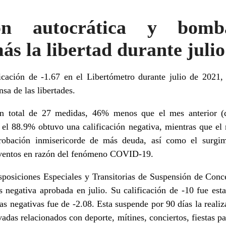
ión autocrática y bom
ás la libertad durante julio
ificación de -1.67 en el Libertómetro durante julio de 202
sa de las libertades.
 un total de 27 medidas, 46% menos que el mes anterior 
, el 88.9% obtuvo una calificación negativa, mientras que el 
probación inmisericorde de más deuda, así como el surgi
e eventos en razón del fenómeno COVID-19.
sposiciones Especiales y Transitorias de Suspensión de Conc
negativa aprobada en julio. Su calificación de -10 fue esta
s negativas fue de -2.08. Esta suspende por 90 días la realiz
adas relacionados con deporte, mítines, conciertos, fiestas p