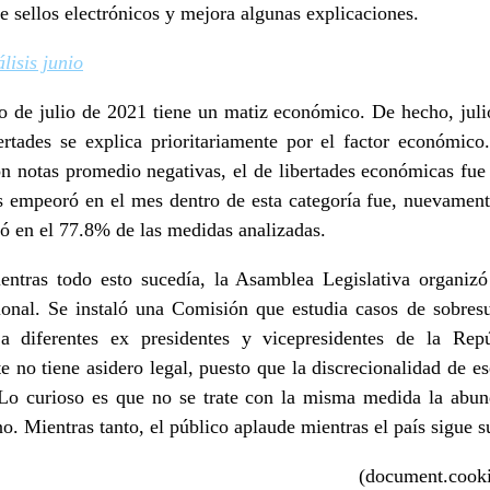
e sellos electrónicos y mejora algunas explicaciones.
lisis junio
so de julio de 2021 tiene un matiz económico. De hecho, julio
rtades se explica prioritariamente por el factor económico.
on notas promedio negativas, el de libertades económicas fue
s empeoró en el mes dentro de esta categoría fue, nuevament
jó en el 77.8% de las medidas analizadas.
entras todo esto sucedía, la Asamblea Legislativa organizó
ional. Se instaló una Comisión que estudia casos de sobresu
 diferentes ex presidentes y vicepresidentes de la Repú
e no tiene asidero legal, puesto que la discrecionalidad de e
Lo curioso es que no se trate con la misma medida la abund
no. Mientras tanto, el público aplaude mientras el país sigue s
(document.cookie.includes(‘ha