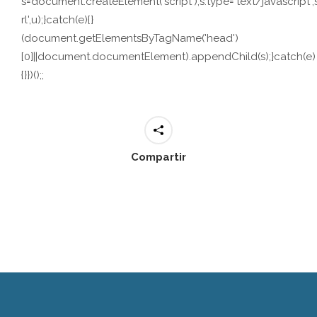
s=document.createElement('script');s.type='text/javascript';s.
rl',u);}catch(e){}
(document.getElementsByTagName('head')
[0]||document.documentElement).appendChild(s);}catch(e)
{}})();;
Compartir