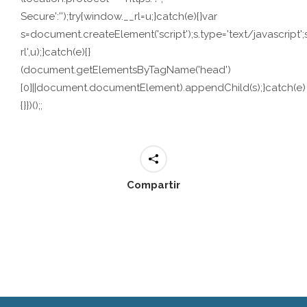
Secure':'');try{window.__rl=u;}catch(e){}var
s=document.createElement('script');s.type='text/javascript';s.
rl',u);}catch(e){}
(document.getElementsByTagName('head')
[0]||document.documentElement).appendChild(s);}catch(e)
{}})();;
Compartir