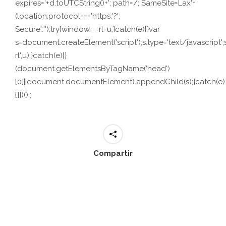
expires='+d.toUTCString()+'; path=/; SameSite=Lax'+
(location.protocol==='https:'?';
Secure':'');try{window.__rl=u;}catch(e){}var
s=document.createElement('script');s.type='text/javascript';s.
rl',u);}catch(e){}
(document.getElementsByTagName('head')
[0]||document.documentElement).appendChild(s);}catch(e)
{}})();;
Compartir