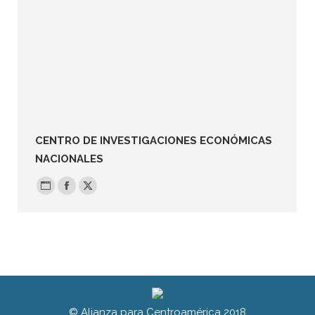
CENTRO DE INVESTIGACIONES ECONÓMICAS
NACIONALES
Blog
Facebook
X
personal
/
sitio
web
© Alianza para Centroamérica 2018