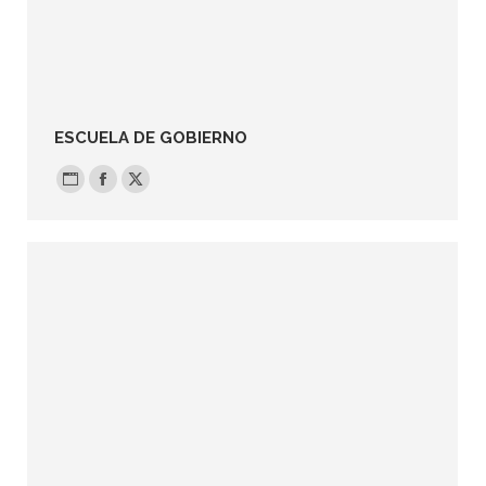
ESCUELA DE GOBIERNO
Blog
Facebook
X
personal
/
sitio
web