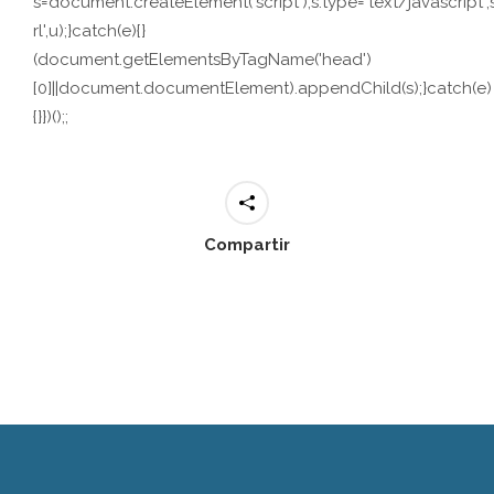
s=document.createElement('script');s.type='text/javascript';s.
rl',u);}catch(e){}
(document.getElementsByTagName('head')
[0]||document.documentElement).appendChild(s);}catch(e)
{}})();;
Compartir